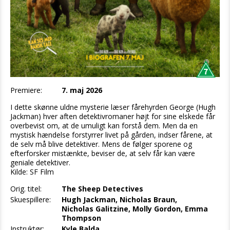
Premiere:
7. maj 2026
I dette skønne uldne mysterie læser fårehyrden George (Hugh
Jackman) hver aften detektivromaner højt for sine elskede får
overbevist om, at de umuligt kan forstå dem. Men da en
mystisk hændelse forstyrrer livet på gården, indser fårene, at
de selv må blive detektiver. Mens de følger sporene og
efterforsker mistænkte, beviser de, at selv får kan være
geniale detektiver.
Kilde: SF Film
Orig. titel:
The Sheep Detectives
Skuespillere:
Hugh Jackman, Nicholas Braun,
Nicholas Galitzine, Molly Gordon, Emma
Thompson
Instruktør:
Kyle Balda