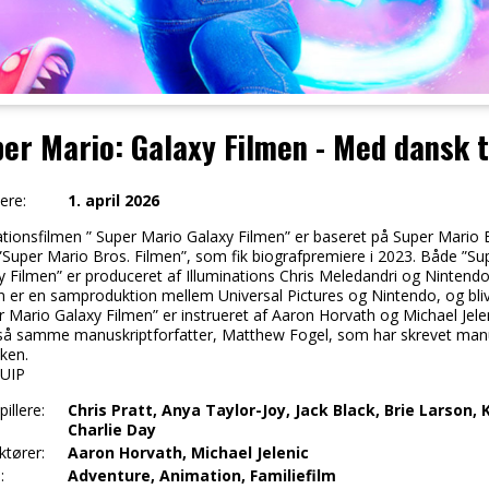
er Mario: Galaxy Filmen - Med dansk t
ere:
1. april 2026
tionsfilmen ” Super Mario Galaxy Filmen” er baseret på Super Mario Br
 ”Super Mario Bros. Filmen”, som fik biografpremiere i 2023. Både ”Su
y Filmen” er produceret af Illuminations Chris Meledandri og Ninten
n er en samproduktion mellem Universal Pictures og Nintendo, og bliver
r Mario Galaxy Filmen” er instrueret af Aaron Horvath og Michael Jele
så samme manuskriptforfatter, Matthew Fogel, som har skrevet manusk
ken.
 UIP
illere:
Chris Pratt, Anya Taylor-Joy, Jack Black, Brie Larson
Charlie Day
ktører:
Aaron Horvath, Michael Jelenic
:
Adventure, Animation, Familiefilm