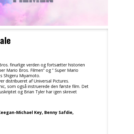
ale
os. finurlige verden og fortsætter historien
per Mario Bros. Filmen” og ” Super Mario
dos Shigeru Miyamoto.
 distribueret af Universal Pictures.
nic, som også instruerede den første film. Det
riptet og Brian Tyler har igen skrevet
, Keegan-Michael Key, Benny Safdie,