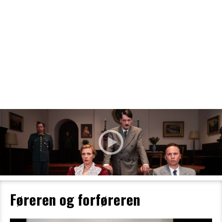
Filmdetaljer
HER KAN DU SE DETALJER OM OG
BESTILLE BILLETTER TIL DEN VALGTE
FILM
Føreren og forføreren