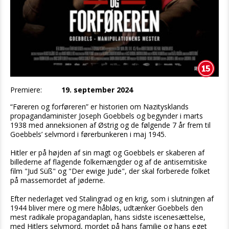
Premiere:
19. september 2024
“Føreren og forføreren” er historien om Nazitysklands
propagandaminister Joseph Goebbels og begynder i marts
1938 med anneksionen af Østrig og de følgende 7 år frem til
Goebbels’ selvmord i førerbunkeren i maj 1945.
Hitler er på højden af sin magt og Goebbels er skaberen af
billederne af flagende folkemængder og af de antisemitiske
film "Jud Süß" og "Der ewige Jude", der skal forberede folket
på massemordet af jøderne.
Efter nederlaget ved Stalingrad og en krig, som i slutningen af
1944 bliver mere og mere håbløs, udtænker Goebbels den
mest radikale propagandaplan, hans sidste iscenesættelse,
med Hitlers selvmord, mordet på hans familie og hans eget