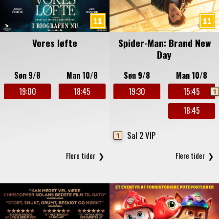
Vores løfte
Spider-Man: Brand New
Day
Søn 9/8
Man 10/8
Søn 9/8
Man 10/8
19:00
18:45
19:30
15:45
1
18:45
Sal 2 VIP
1