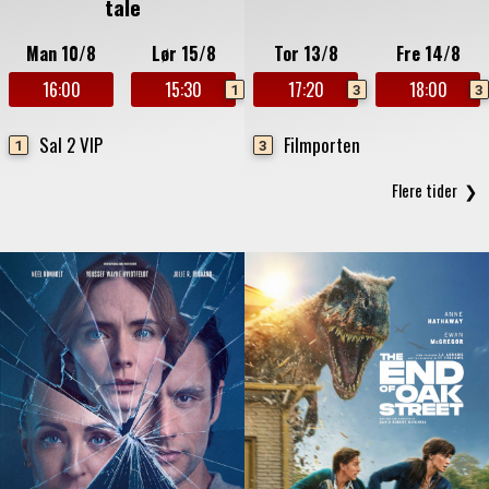
tale
Man 10/8
Lør 15/8
Tor 13/8
Fre 14/8
16:00
15:30
17:20
18:00
1
3
3
Sal 2 VIP
Filmporten
1
3