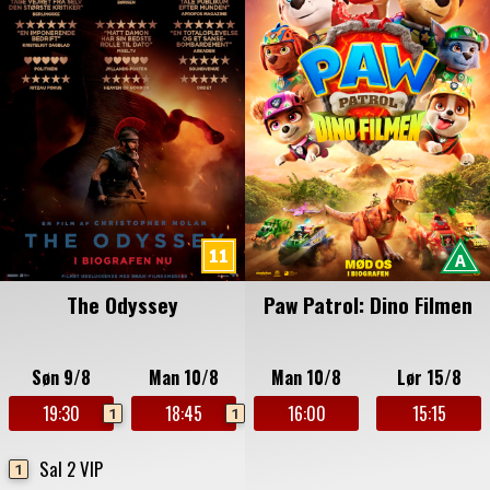
The Odyssey
Paw Patrol: Dino Filmen
Søn 9/8
Man 10/8
Man 10/8
Lør 15/8
19:30
18:45
16:00
15:15
1
1
Sal 2 VIP
1