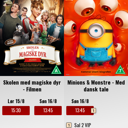
Skolen med magiske dyr
Minions & Monstre - Med
- Filmen
dansk tale
Lør 15/8
Søn 16/8
Søn 16/8
15:30
13:45
13:45
1
Sal 2 VIP
1